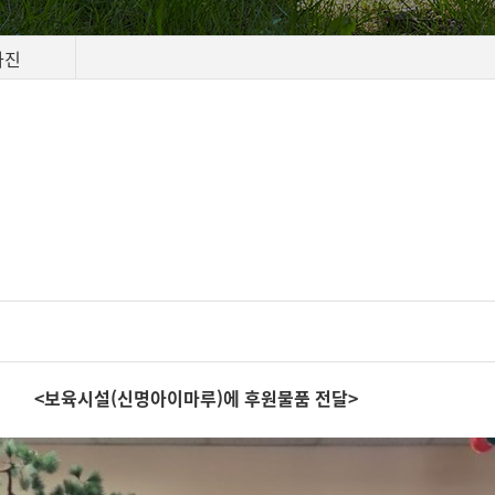
사진
루)에 후원물품 전달>