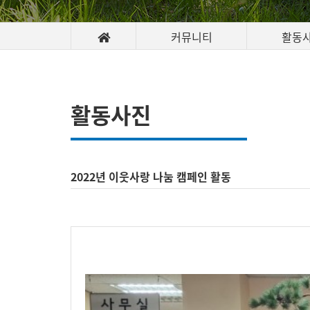
커뮤니티
활동
활동사진
2022년 이웃사랑 나눔 캠페인 활동
<보육시설(신명아이마