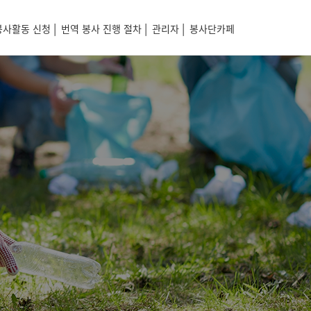
|
|
|
봉사활동 신청
번역 봉사 진행 절차
관리자
봉사단카페