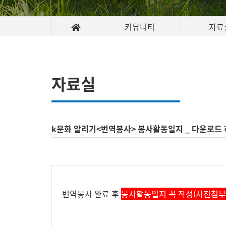
커뮤니티
자료
자료실
k문화 알리기<번역봉사> 봉사활동일지 _ 다운로드
번역봉사 완료 후
봉사활동일지 꼭 작성(사진첨부 