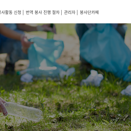
|
|
|
봉사활동 신청
번역 봉사 진행 절차
관리자
봉사단카페